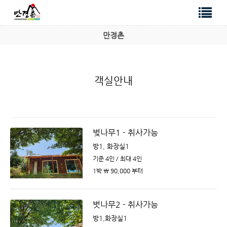
만경촌
객실안내
벚나무1 - 취사가능
방1, 화장실1
기준 4인 / 최대 4인
1박 ￦ 90,000 부터
벗나무2 - 취사가능
방1,화장실1