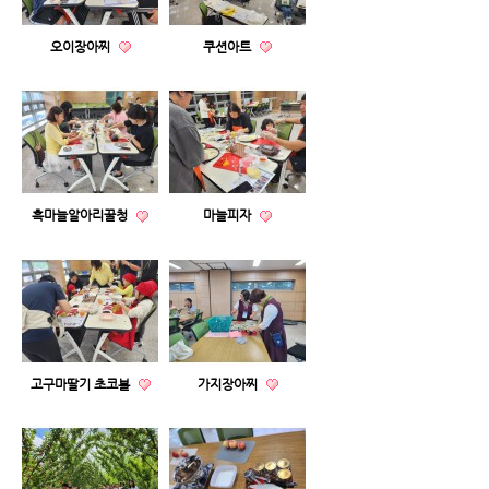
오이장아찌
쿠션아트
흑마늘알아리꿀청
마늘피자
고구마딸기 초코볼
가지장아찌