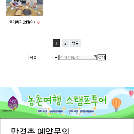
떡매치기(인절미)
1
2
맨끝