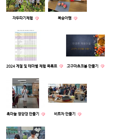
자두따기체험
복숭아쨈
2024 계절 및 테마별 체험 목록표
고구마쵸코볼 만들기
흑마늘 영양갱 만들기
비트차 만들기