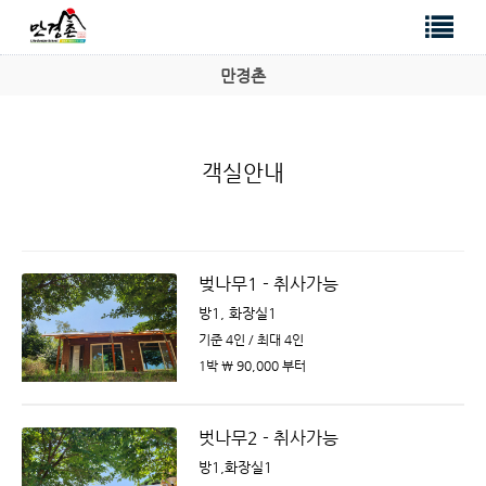
만경촌
객실안내
벚나무1 - 취사가능
방1, 화장실1
기준 4인 / 최대 4인
1박 ￦ 90,000 부터
벗나무2 - 취사가능
방1,화장실1